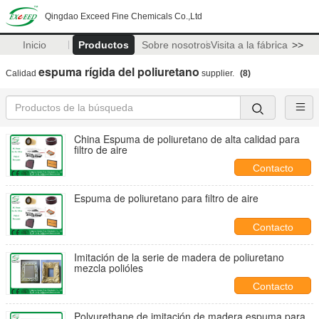
Qingdao Exceed Fine Chemicals Co.,Ltd
Inicio
Productos
Sobre nosotros
Visita a la fábrica
>>
espuma rígida del poliuretano
Calidad
supplier.
(8)
China Espuma de poliuretano de alta calidad para
filtro de aire
Contacto
Espuma de poliuretano para filtro de aire
Contacto
Imitación de la serie de madera de poliuretano
mezcla polióles
Contacto
Polyurethane de imitación de madera espuma para