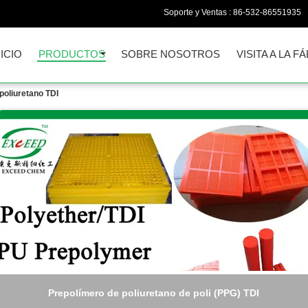
Soporte y Ventas :
86-532-86551935
NICIO
PRODUCTOS
SOBRE NOSOTROS
VISITA A LA F
poliuretano TDI
Prepolímero de poliuretano de poli (PPG) TDI