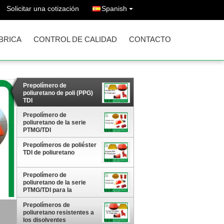
Solicitar una cotización
Spanish
ÁBRICA
CONTROL DE CALIDAD
CONTACTO
Prepolímero de
poliuretano de poli (PPG)
TDI
Prepolímero de
poliuretano de la serie
PTMG/TDI
Prepolímeros de poliéster
TDI de poliuretano
Prepolímero de
poliuretano de la serie
PTMG/TDI para la
fabricación de ruedas
Prepolímeros de
poliuretano resistentes a
los disolventes