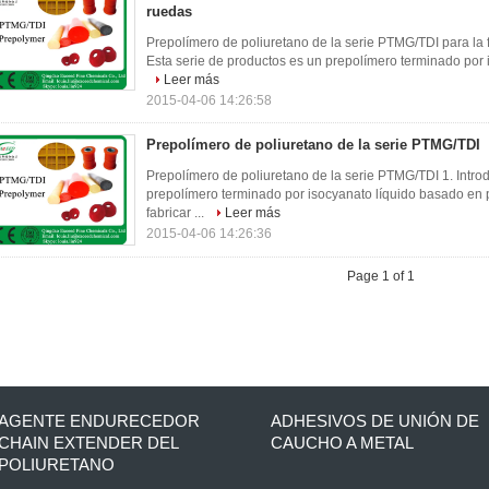
ruedas
Prepolímero de poliuretano de la serie PTMG/TDI para la f
Esta serie de productos es un prepolímero terminado por 
Leer más
2015-04-06 14:26:58
Prepolímero de poliuretano de la serie PTMG/TDI
Prepolímero de poliuretano de la serie PTMG/TDI 1. Intro
prepolímero terminado por isocyanato líquido basado en 
fabricar ...
Leer más
2015-04-06 14:26:36
Page 1 of 1
AGENTE ENDURECEDOR
ADHESIVOS DE UNIÓN DE
CHAIN EXTENDER DEL
CAUCHO A METAL
POLIURETANO