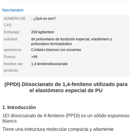
Isocianato
NÚMERO DE
- ¿Qué es eso?
CAS:
Embalaje:
200 kg/tambor
solicitud:
de poliuretano de fundición especial, elastómero y
poliuretano termoplástico
apariencia:
Cristales blancos con escamas
Pureza:
>99
Nombre del
1,4-fenilendiisocianato
producto:
(PPDI) Diisocianato de 1,4-fenileno utilizado para
el elastómero especial de PU
1. Introducción
1El diisocianato de 4-fenileno (PPDI) es un sólido espumoso
blanco.
Tiene una estructura molecular compacta y altamente