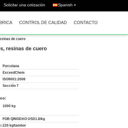
Solicitar una cotización
Spanish
ÁBRICA
CONTROL DE CALIDAD
CONTACTO
resinas de cuero
os, resinas de cuero
Porcelana
ExceedChem
ISO9001:2008
Sección 7
os:
1000 kg
FOB QINGDAO USD1.8/kg
o:
220 kg/tambor