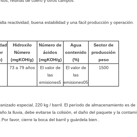
entos, resinas de cuero y otros campos.
 alta reactividad, buena estabilidad y una fácil producción y operación.
idad
Hidroxilo
Número de
Agua
Sector de
or
Número
ácidos
contenido
producción
)
(mgKOH/g)
(mgKOH/g)
(%)
peso
73 a 79 años
El valor de
El valor de
1500
las
las
emisiones5
emisiones05
vanizado especial, 220 kg / barril. El período de almacenamiento es de 
.la lluvia, debe evitarse la colisión, el daño del paquete y la contam
or favor, cierre la boca del barril y guárdela bien..