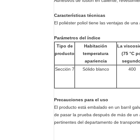
Adhesivos de fusión en caliente, revestimi
Características técnicas
El poliéster poliol tiene las ventajas de una
Parámetros del índice
Tipo de
Habitación
La viscos
producto
temperatura
(75 °C p
apariencia
segundo
Sección 7
Sólido blanco
400
Precauciones para el uso
El producto está embalado en un barril gal
de pasar la prueba después de más de un año
pertinentes del departamento de transporte.P