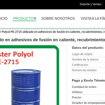
Soporte y Ventas :
NICIO
PRODUCTOS
SOBRE NOSOTROS
VISITA A LA F
r Polyol PE-2715 utilizado en adhesivos de fusión en caliente, recubrimientos, 
do en adhesivos de fusión en caliente, recubrimient
Datos del producto:
Lugar de origen:
Nombre de la marca:
Certificación:
Número de modelo:
Pago y Envío Términ
Cantidad de orden
mínima:
Precio:
Detalles de empaquetad