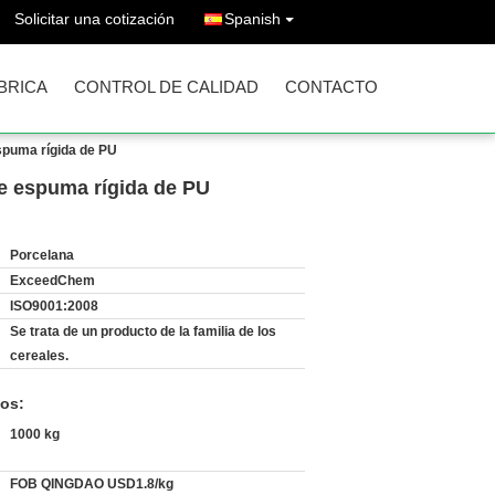
Solicitar una cotización
Spanish
ÁBRICA
CONTROL DE CALIDAD
CONTACTO
espuma rígida de PU
de espuma rígida de PU
Porcelana
ExceedChem
ISO9001:2008
Se trata de un producto de la familia de los
cereales.
os:
1000 kg
FOB QINGDAO USD1.8/kg