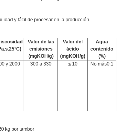
ilidad y fácil de procesar en la producción.
viscosidad
Valor de las
Valor del
Agua
a.s.25°C)
emisiones
ácido
contenido
(mgKOH/g)
(mgKOH/g)
(%)
00 y 2000
300 a 330
≤ 10
No más
0.1
20 kg por tambor