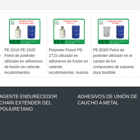
PE-2010 PE-2420
Polyester Polyol PE-
PE-B260 Poliol de
o
Poliol de poliéster
2715 utilizado en
poliéster utilizado en el
utilizado en adhesivos
adhesivos de fusión en
campo de los
de fusión en caliente,
caliente,
compuestos de espuma
recubrimientos
recubrimientos, resinas
dura fundible
de cuero
AGENTE ENDURECEDOR
ADHESIVOS DE UNIÓN DE
CHAIN EXTENDER DEL
CAUCHO A METAL
POLIURETANO