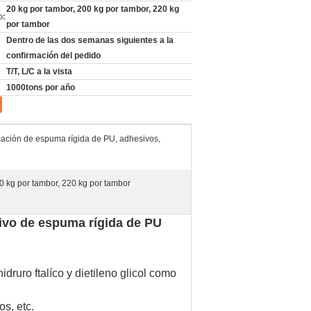
20 kg por tambor, 200 kg por tambor, 220 kg
o:
por tambor
Dentro de las dos semanas siguientes a la
confirmación del pedido
T/T, L/C a la vista
1000tons por año
ricación de espuma rígida de PU, adhesivos,
0 kg por tambor, 220 kg por tambor
sivo de espuma rígida de PU
idruro ftalíco y dietileno glicol como
s, etc.