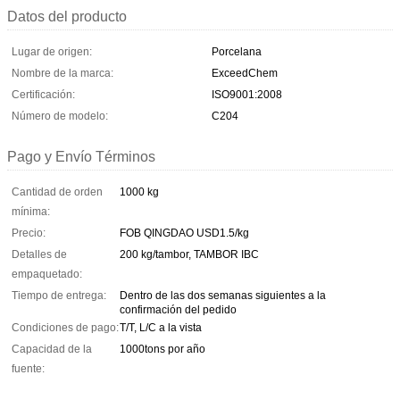
Datos del producto
Lugar de origen:
Porcelana
Nombre de la marca:
ExceedChem
Certificación:
ISO9001:2008
Número de modelo:
C204
Pago y Envío Términos
Cantidad de orden
1000 kg
mínima:
Precio:
FOB QINGDAO USD1.5/kg
Detalles de
200 kg/tambor, TAMBOR IBC
empaquetado:
Tiempo de entrega:
Dentro de las dos semanas siguientes a la
confirmación del pedido
Condiciones de pago:
T/T, L/C a la vista
Capacidad de la
1000tons por año
fuente: