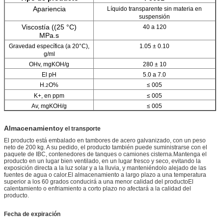
Apariencia
Líquido transparente sin materia en
suspensión
Viscostía ((25 °C)
40 a 120
MPa.s
Gravedad específica (a 20°C),
1.05 ± 0.10
g/ml
OHv, mgKOH/g
280 ± 10
El pH
5.0 a 7.0
H.
O%
≤ 005
2
K+, en ppm
≤ 005
Av, mgKOH/g
≤ 005
Almacenamiento
y el transporte
El producto está embalado en tambores de acero galvanizado, con un peso
neto de 200 kg. A su pedido, el producto también puede suministrarse con el
paquete de IBC, contenedores de tanques o camiones cisterna.Mantenga el
producto en un lugar bien ventilado, en un lugar fresco y seco, evitando la
exposición directa a la luz solar y a la lluvia, y manteniéndolo alejado de las
fuentes de agua o calor.El almacenamiento a largo plazo a una temperatura
superior a los 60 grados conducirá a una menor calidad del productoEl
calentamiento o enfriamiento a corto plazo no afectará a la calidad del
producto.
Fecha de expiración