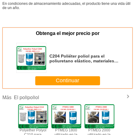
En condiciones de almacenamiento adecuadas, el producto tiene una vida útil
de un año.
Obtenga el mejor precio por
C204 Poliéter poliol para el
poliuretano elástico, materiales
de injertado, sellador de espuma
Continuar
El polipoliol
Más
oliéter
Polyether Polyol
PTMEG 1800
PTMEG 2000
Polyole
l para
C210 para
utilizado en la
utilizado en la
poliéter 