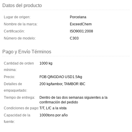
Datos del producto
Lugar de origen:
Porcelana
Nombre de la marca:
ExceedChem
Certificación:
ISO9001:2008
Número de modelo:
C303
Pago y Envío Términos
Cantidad de orden
1000 kg
mínima:
Precio:
FOB QINGDAO USD1.5/kg
Detalles de
200 kg/tambor, TAMBOR IBC
empaquetado:
Tiempo de entrega:
Dentro de las dos semanas siguientes a la
confirmación del pedido
Condiciones de pago:
T/T, L/C a la vista
Capacidad de la
1000tons por año
fuente: