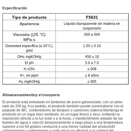
Especificación
Tipo de producto
F5631
Apariencia
Líquido transparente sin materia en
suspensión
Viscostía ((25 °C)
350 a 500
MPa.s
Gravedad específica (a 20°C),
1.05 ± 0.10
g/ml
OHv, mgKOH/g
450 ± 10
El pH
5.0 a 7.0
H.
O%
≤ 008
2
K+, en ppm
≤ 8 años
Av, mgKOH/g
≤ 005
Almacenamiento
y el transporte
El producto está embalado en tambores de acero galvanizado, con un peso
neto de 200 kg. A su pedido, el producto también puede suministrarse con el
paquete de IBC, contenedores de tanques o camiones cisterna.Mantenga el
producto en un lugar bien ventilado, en un lugar fresco y seco, evitando la
exposición directa a la luz solar y a la lluvia, y manteniéndolo alejado de las
fuentes de agua o calor.El almacenamiento a largo plazo a una temperatura
superior a los 60 grados conducirá a una menor calidad del productoEl
calentamiento o enfriamiento a corto plazo no afectará a la calidad del